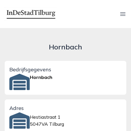
indestadtilburg.nl
Ope
Hornbach
Bedrijfsgegevens
Hornbach
Adres
Hestiastraat 1
5047VA Tilburg