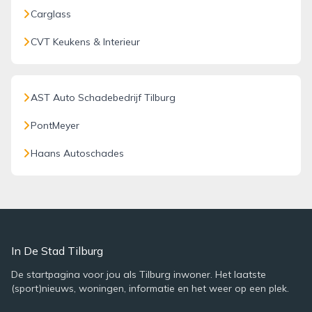
Carglass
CVT Keukens & Interieur
AST Auto Schadebedrijf Tilburg
PontMeyer
Haans Autoschades
In De Stad Tilburg
De startpagina voor jou als Tilburg inwoner. Het laatste
(sport)nieuws, woningen, informatie en het weer op een plek.