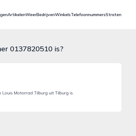
ngen
Artikelen
Weer
Bedrijven
Winkels
Telefoonnummers
Straten
mer 0137820510 is?
uis Motorrad Tilburg uit Tilburg is.